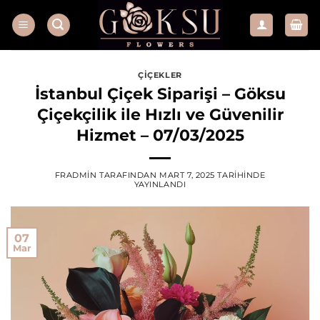
İçeriğe
atla
ÇIÇEKLER
İstanbul Çiçek Siparişi – Göksu
Çiçekçilik ile Hızlı ve Güvenilir
Hizmet – 07/03/2025
FRADMIN
TARAFINDAN
MART 7, 2025
TARIHINDE
YAYINLANDI
07
Mar