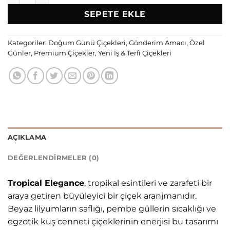
₺8.250,00.
SEPETE EKLE
Kategoriler:
Doğum Günü Çiçekleri
,
Gönderim Amacı
,
Özel
Günler
,
Premium Çiçekler
,
Yeni İş & Terfi Çiçekleri
AÇIKLAMA
DEĞERLENDIRMELER (0)
Tropical Elegance
, tropikal esintileri ve zarafeti bir
araya getiren büyüleyici bir çiçek aranjmanıdır.
Beyaz lilyumların saflığı, pembe güllerin sıcaklığı ve
egzotik kuş cenneti çiçeklerinin enerjisi bu tasarımı