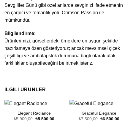
Sevgililer Günü gibi özel anlarda sevginizi ifade etmenin
en çarpıcı ve romantik yolu Crimson Passion ile
mümkündür.
Bilgilendirme:
Ürünlerimizi, görsellerdeki örneklere en uygun şekilde
hazırlamaya özen gösteriyoruz; ancak mevsimsel çiçek
çeşitliliği ve ambalaj stok durumuna bağlı olarak ufak
farklılıklar oluşabileceğini belirtmek isteriz.
İLGILI ÜRÜNLER
Elegant Radiance
Graceful Elegance
Orijinal
Şu
Orijinal
Şu
₺
5.900,00
₺
5.500,00
₺
7.500,00
₺
6.500,00
fiyat:
andaki
fiyat:
andaki
₺5.900,00.
fiyat:
₺7.500,00.
fiyat:
₺5.500,00.
₺6.500