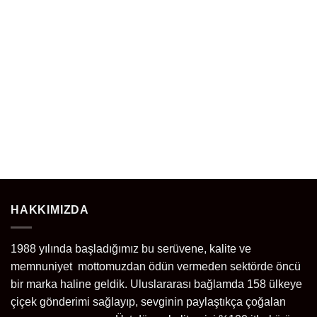
HAKKIMIZDA
1988 yılında başladığımız bu serüvene, kalite ve
memnuniyet mottomuzdan ödün vermeden sektörde öncü
bir marka haline geldik. Uluslararası bağlamda 158 ülkeye
çiçek gönderimi sağlayıp, sevginin paylaştıkça çoğalan